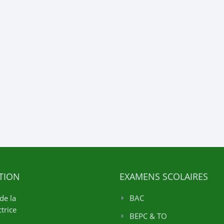
TION
EXAMENS SCOLAIRES
de la
BAC
trice
BEPC & TO