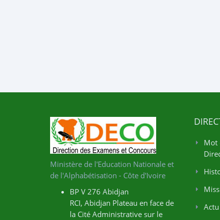
DIREC
Mot 
Direc
Ministère de l'Education Nationale et
Hist
de l'Alphabétisation - Côte d'Ivoire
Miss
BP V 276 Abidjan
RCI, Abidjan Plateau en face de
Actu
la Cité Administrative sur le