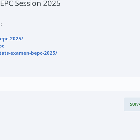
BEPC Session 2025
:
bepc-2025/
pc
ltats-examen-bepc-2025/
SUIV