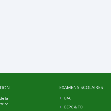
TION
EXAMENS SCOLAIRES
de la
BAC
trice
BEPC & TO