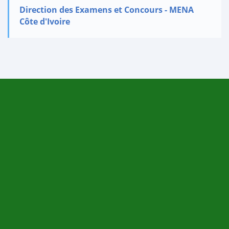
Direction des Examens et Concours - MENA
Côte d'Ivoire
courriel@men-deco.org
+225 27 20 32 82 17